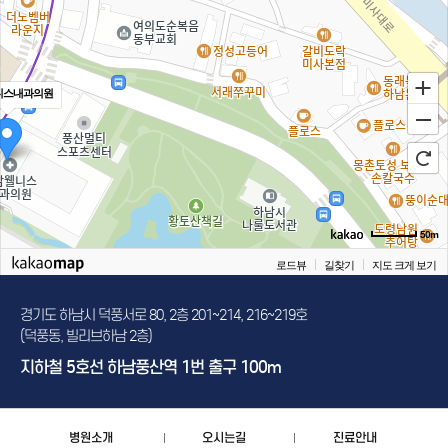
니스내과의원
50m
로드뷰
길찾기
지도 크게 보기
경기도 하남시 덕풍서로 80, 2층 201~214, 216~219호
(덕풍동, 빌리브하남 2층)
지하철 5호선 하남풍산역 1번 출구 100m
병원소개
오시는길
진료안내